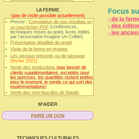
LA FERME
Focus sur
(pas de visite possible actuellement)
- de la fer
Presse :
Compilation de nos résultats en
- des éditi
(conférences,
un seul fichier PDF
- les ancie
techniques mises au point, livres édités
par l'association Imagine Un Colibri)
Présentation détaillée du projet
Visite de la ferme en images
Les oiseaux présents ou de passage
(février 2021)
Vente des productions
(pas besoin de
clients supplémentaires, exceptés pour
les pommes, les quantités restent petites
pour le moment, je vends ce qui sort des
expérimentations)
Vente des mini-faucilles de Niwaki
M'AIDER
FAIRE UN DON
TECHNIQUES CULTURALES