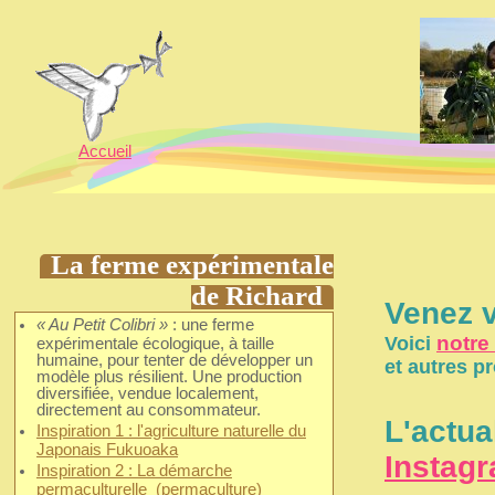
Accueil
La ferme expérimentale
de Richard
Venez v
« Au Petit Colibri »
: une ferme
notre
Voici
expérimentale écologique, à taille
humaine, pour tenter de développer un
et autres pr
modèle plus résilient. Une production
diversifiée, vendue localement,
directement au consommateur.
L'actua
Inspiration 1 : l'agriculture naturelle du
Japonais Fukuoaka
Instag
Inspiration 2 : La démarche
permaculturelle (permaculture)