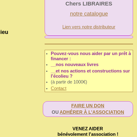
Chers LIBRAIRES
notre catalogue
Lien vers notre distributeur
lieu
Pouvez-vous nous aider par un prêt à
financer :
__nos nouveaux livres
__et nos actions et constructions sur
l'écolieu ?
(à partir de 1000€)
Contact
FAIRE UN DON
OU
ADHÉRER À L'ASSOCIATION
VENEZ AIDER
bénévolement l'association !