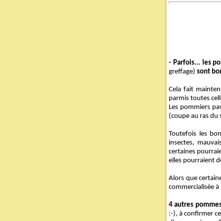
- Parfois... les
greffage)
sont bo
Cela fait mainte
parmis toutes cel
Les pommiers pas
(coupe au ras du s
Toutefois les b
insectes, mauvais
certaines pourrai
elles pourraient d
Alors que certaine
commercialisée à m
4 autres pommes 
:-), à confirmer 