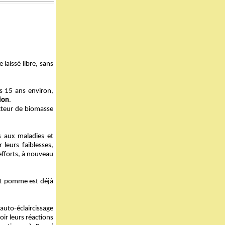
laissé libre, sans
s 15 ans environ,
ion
.
cteur de biomasse
és aux maladies et
 leurs faiblesses,
 efforts, à nouveau
 1 pomme est déjà
auto-éclaircissage
ir leurs réactions