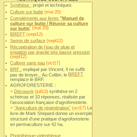
Synthèse :
projet et techniques
Culture sur butte
(mai 20)
Compléments aux livres
"Manuel de
culture sur butte / Réussir sa culture
"
(mai 20)
sur butte
BREFT
(sept12)
Semis de surface
(sept12)
Récupération de l'eau de pluie et
irrigation par gravité très basse pression
(sept12)
Cultiver sans eau
(oct17)
BRF :
expliqué par Vincent,
Il ne suffit
BREFT
pas de broyer... Au Colibri, le
remplace le BRF.
AGROFORESTERIE :
>
Découvrir
(juil13)
synthèse en 2
schémas et 10 réponses, réalisée par
l'association française d'agroforesterie.
>
"Agriculture de régénération"
(oct17)
Le
livre de Mark Shepard donne un exemple
structuré d'une pratique d'agroforesterie
en permaculture sur 42 ha.
Photothèque-vidéothèque