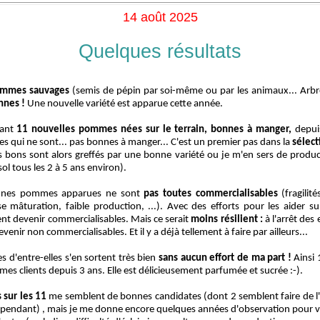
14 août 2025
Quelques résultats
 pommes sauvages
(semis de pépin par soi-même ou par les animaux... Arbre 
nnes !
Une nouvelle variété est apparue cette année.
nant
11 nouvelles pommes nées sur le terrain, bonnes à manger,
depui
les qui ne sont... pas bonnes à manger... C'est un premier pas dans la
sélect
 bons sont alors greffés par une bonne variété ou je m'en sers de produ
ol tous les 2 à 5 ans environ).
onnes pommes apparues ne sont
pas toutes commercialisables
(fragilit
e mâturation, faible production, ...). Avec des efforts pour les aider sur
ent devenir commercialisables. Mais ce serait
moins résilient :
à l'arrêt des
evenir non commercialisables. Et il y a déjà tellement à faire par ailleurs...
s d'entre-elles s'en sortent très bien
sans aucun effort de ma part !
Ainsi
es clients depuis 3 ans. Elle est délicieusement parfumée et sucrée :-).
sur les 11
me semblent de bonnes candidates (dont 2 semblent faire de l'
cependant) , mais je me donne encore quelques années d'observation pour vo